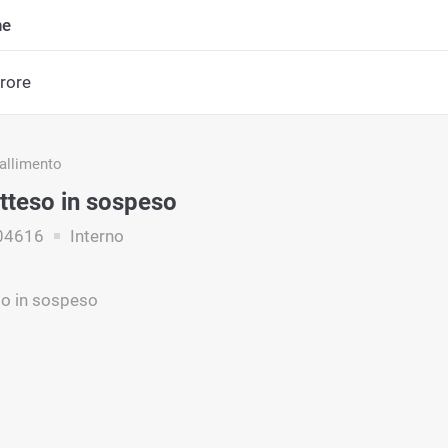
ne
rrore
fallimento
atteso in sospeso
04616
Interno
so in sospeso