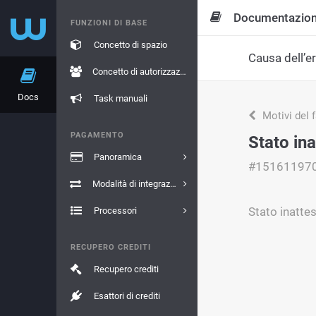
Documentazio
FUNZIONI DI BASE
Concetto di spazio
Causa dell’e
Concetto di autorizzazione
Docs
Task manuali
Motivi del 
PAGAMENTO
Stato in
Panoramica
#15161197
Modalità di integrazione
Stato inatte
Processori
RECUPERO CREDITI
Recupero crediti
Esattori di crediti