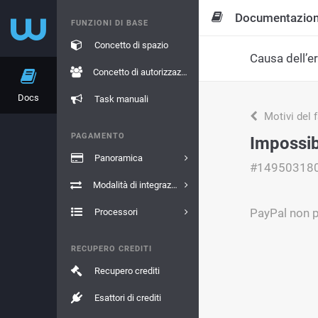
Documentazio
FUNZIONI DI BASE
Concetto di spazio
Causa dell’e
Concetto di autorizzazione
Docs
Task manuali
Motivi del 
PAGAMENTO
Impossib
Panoramica
#14950318
Modalità di integrazione
PayPal non p
Processori
RECUPERO CREDITI
Recupero crediti
Esattori di crediti