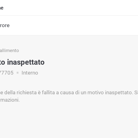
ne
rrore
fallimento
to inaspettato
77705
Interno
e della richiesta è fallita a causa di un motivo inaspettato. 
ormazioni.