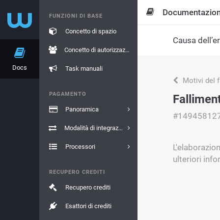
Documentazio
FUNZIONI DI BASE
Concetto di spazio
Causa dell’e
Concetto di autorizzazione
Docs
Task manuali
Motivi del 
PAGAMENTO
Fallimen
Panoramica
#14945812
Modalità di integrazione
L'elaborazion
Processori
ulteriori inf
RECUPERO CREDITI
Recupero crediti
Esattori di crediti