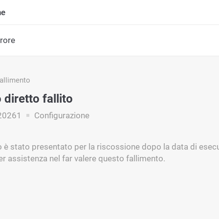
ne
rrore
fallimento
diretto fallito
20261
Configurazione
 è stato presentato per la riscossione dopo la data di esecu
r assistenza nel far valere questo fallimento.