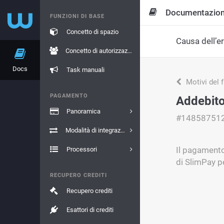
Documentazio
FUNZIONI DI BASE
Concetto di spazio
Causa dell’e
Concetto di autorizzazione
Docs
Task manuali
Motivi del 
PAGAMENTO
Addebito 
Panoramica
#14858751
Modalità di integrazione
Il pagamento
Processori
di SlimPay pe
RECUPERO CREDITI
Recupero crediti
Esattori di crediti