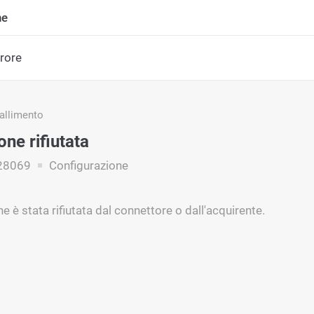
ne
rrore
fallimento
ne rifiutata
28069
Configurazione
e è stata rifiutata dal connettore o dall'acquirente.