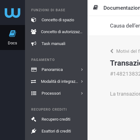
Documentazio
FUNZIONI DI BASE
Concetto di spazio
Causa dell’e
Concetto di autorizzazione
Docs
Task manuali
Motivi del 
PAGAMENTO
Transazio
Panoramica
#14821383
Modalità di integrazione
La transazion
Processori
RECUPERO CREDITI
Recupero crediti
Esattori di crediti