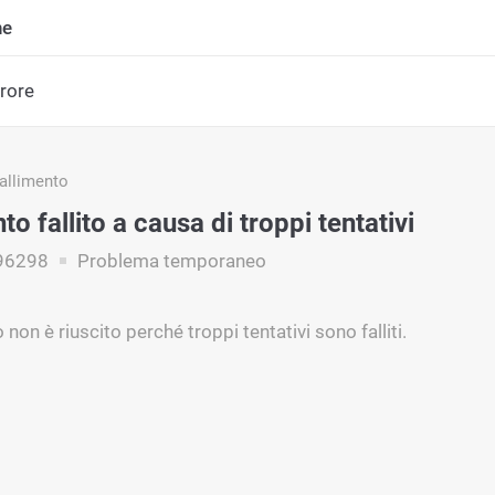
ne
rrore
fallimento
 fallito a causa di troppi tentativi
96298
Problema temporaneo
non è riuscito perché troppi tentativi sono falliti.