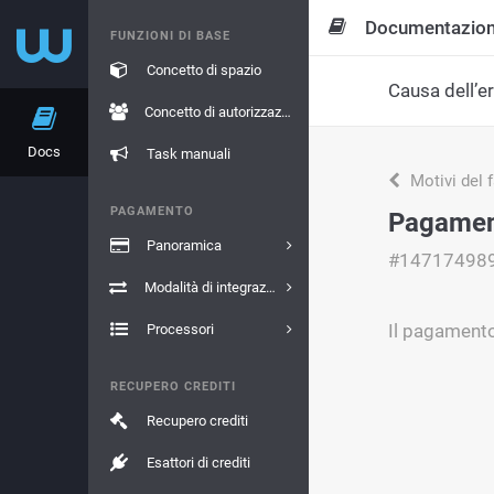
Documentazio
FUNZIONI DI BASE
Concetto di spazio
Causa dell’e
Concetto di autorizzazione
Docs
Task manuali
Motivi del 
PAGAMENTO
Pagamento
Panoramica
#14717498
Modalità di integrazione
Il pagamento 
Processori
RECUPERO CREDITI
Recupero crediti
Esattori di crediti