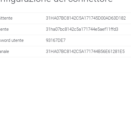
ittente
31HA07BC8142C5A171745D00AD63D182
tente
31ha07bc8142c5a171744e5aef11ffd3
word utente
93167DE7
anale
31HA07BC8142C5A171744B56E61281E5