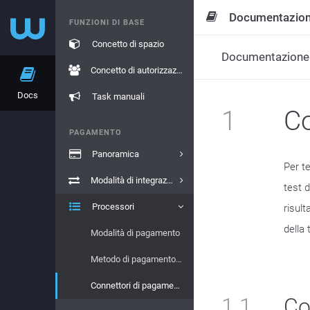
Documentazio
FUNZIONI DI BASE
Concetto di spazio
Documentazione
Concetto di autorizzazione
Docs
Task manuali
1
Co
PAGAMENTO
Panoramica
Per t
Modalità di integrazione
test d
Processori
risult
della 
Modalità di pagamento
Metodo di pagamento Marche
Connettori di pagamento
1.1
Co