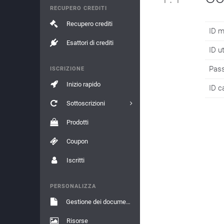
RECUPERO CREDITI
Recupero crediti
ID m
Esattori di crediti
ID u
Pass
ISCRIZIONE
Inizio rapido
ID c
Sottoscrizioni
Prodotti
Coupon
Iscritti
PERSONALIZZA
Gestione dei documenti
Risorse